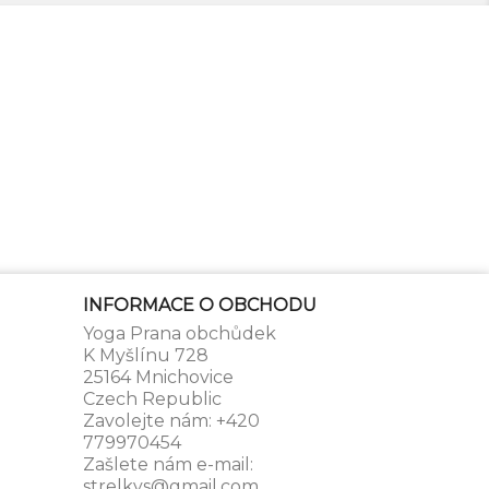
INFORMACE O OBCHODU
Yoga Prana obchůdek
K Myšlínu 728
25164 Mnichovice
Czech Republic
Zavolejte nám:
+420
779970454
Zašlete nám e-mail:
strelkys@gmail.com