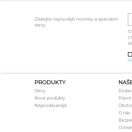
Získejte nejnovější novinky a speciální
slevy
O
c
s
ú
PRODUKTY
NAŠ
Slevy
Dodac
Nové produkty
Právní
Nejprodávanější
Obcho
O nás
Bezpe
Ochran