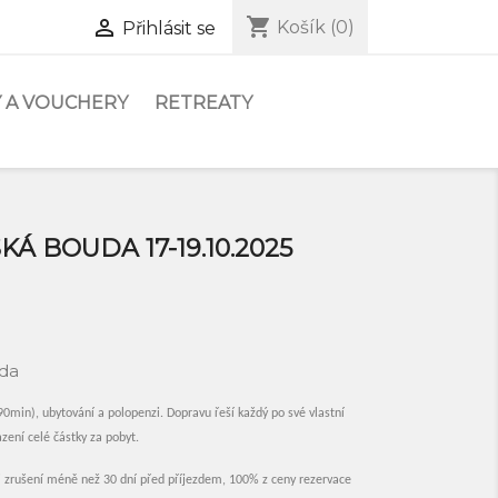
shopping_cart

Košík
(0)
Přihlásit se
 A VOUCHERY
RETREATY
KÁ BOUDA 17-19.10.2025
uda
90min), ubytování a polopenzi. Dopravu řeší každý po své vlastní
zení celé částky za pobyt.
i zrušení méně než 30 dní před příjezdem, 100% z ceny rezervace