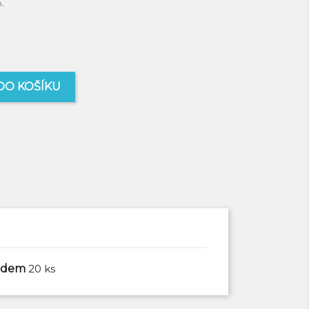
m.
DO KOŠÍKU
ladem
20 ks