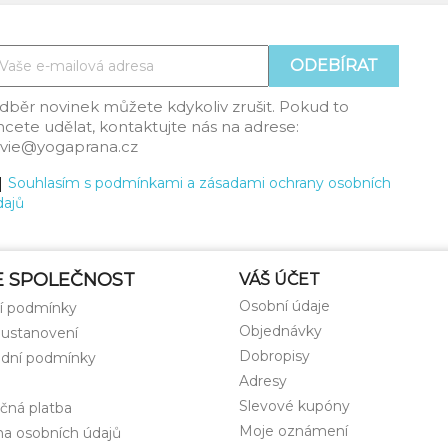
dběr novinek můžete kdykoliv zrušit. Pokud to
hcete udělat, kontaktujte nás na adrese:
ilvie@yogaprana.cz
Souhlasím s podmínkami a zásadami ochrany osobních
dajů
E SPOLEČNOST
VÁŠ ÚČET
Osobní údaje
í podmínky
Objednávky
 ustanovení
Dobropisy
dní podmínky
Adresy
Slevové kupóny
čná platba
Moje oznámení
a osobních údajů