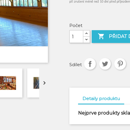
při zrušení méně než 10 dní před příjezde
Počet

PŘIDAT 
Sdílet

Detaily produktu
Nejprve produkty sk