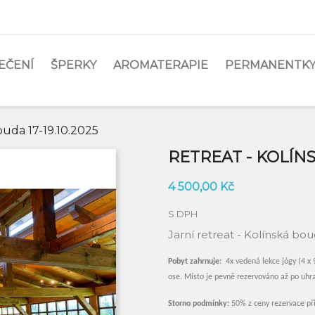
EČENÍ
ŠPERKY
AROMATERAPIE
PERMANENTKY
ouda 17-19.10.2025
RETREAT - KOLÍNS
4 500,00 Kč
S DPH
Jarní retreat - Kolínská bo
Pobyt zahrnuje:
4x vedená lekce jógy (4 x 
ose. Místo je pevně rezervováno až po uhra
Storno podmínky:
50% z ceny rezervace př