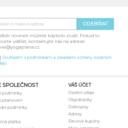
dběr novinek můžete kdykoliv zrušit. Pokud to
hcete udělat, kontaktujte nás na adrese:
ilvie@yogaprana.cz
Souhlasím s podmínkami a zásadami ochrany osobních
dajů
E SPOLEČNOST
VÁŠ ÚČET
Osobní údaje
í podmínky
Objednávky
 ustanovení
Dobropisy
dní podmínky
Adresy
Slevové kupóny
čná platba