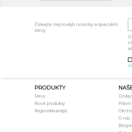
Získejte nejnovější novinky a speciální
slevy
O
c
s
ú
PRODUKTY
NAŠ
Slevy
Dodac
Nové produkty
Právní
Nejprodávanější
Obcho
O nás
Bezpe