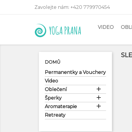
Zavolejte nám:
+420 779970454
VIDEO
OBL
SL
DOMŮ
Permanentky a Vouchery
Video

Oblečení

Šperky

Aromaterapie
Retreaty