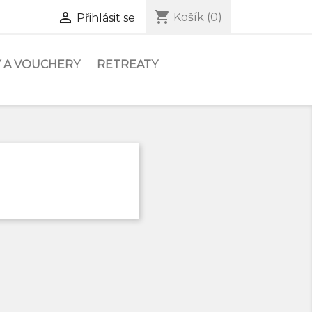
shopping_cart

Košík
(0)
Přihlásit se
 A VOUCHERY
RETREATY