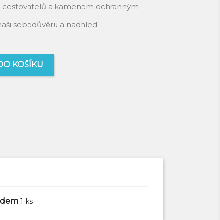
tem cestovatelů a kamenem ochranným
naši sebedůvěru a nadhled
DO KOŠÍKU
ladem
1 ks