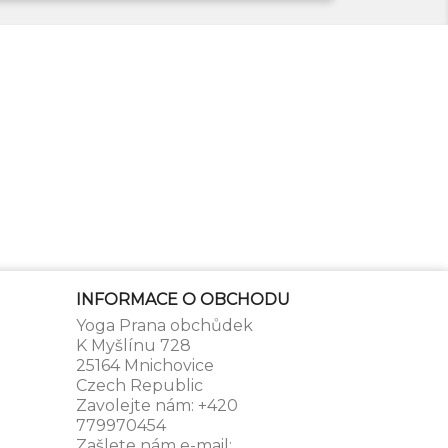
INFORMACE O OBCHODU
Yoga Prana obchůdek
K Myšlínu 728
25164 Mnichovice
Czech Republic
Zavolejte nám:
+420
779970454
Zašlete nám e-mail: