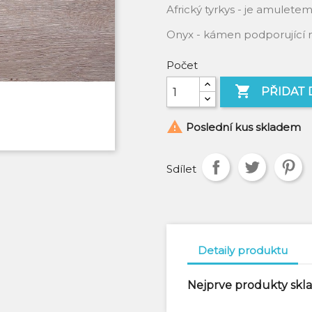
Africký tyrkys - je amule
Onyx - kámen podporující 
Počet

PŘIDAT 

Poslední kus skladem
Sdílet
Detaily produktu
Nejprve produkty sk