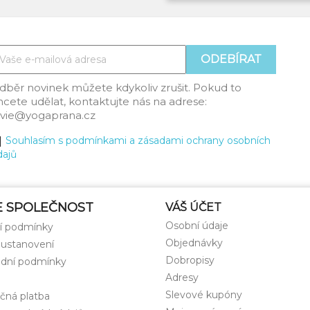
dběr novinek můžete kdykoliv zrušit. Pokud to
hcete udělat, kontaktujte nás na adrese:
ilvie@yogaprana.cz
Souhlasím s podmínkami a zásadami ochrany osobních
dajů
E SPOLEČNOST
VÁŠ ÚČET
Osobní údaje
í podmínky
Objednávky
 ustanovení
Dobropisy
dní podmínky
Adresy
Slevové kupóny
čná platba