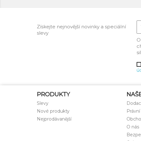
Získejte nejnovější novinky a speciální
slevy
O
c
s
ú
PRODUKTY
NAŠ
Slevy
Dodac
Nové produkty
Právní
Nejprodávanější
Obcho
O nás
Bezpe