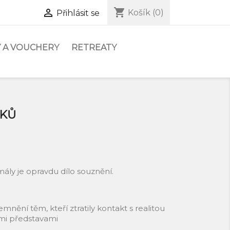
shopping_cart

Košík
(0)
Přihlásit se
 A VOUCHERY
RETREATY
LKŮ
ály je opravdu dílo souznění.
emnění těm, kteří ztratily kontakt s realitou
vými představami