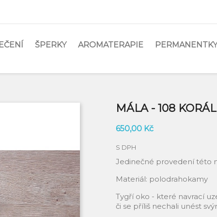
EČENÍ
ŠPERKY
AROMATERAPIE
PERMANENTKY
MÁLA - 108 KORÁ
650,00 Kč
S DPH
Jedinečné provedení této m
Materiál: polodrahokamy
Tygří oko - které navrací uz
či se příliš nechali unést s